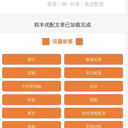
查看：
96
分类：
免息配资
联丰优配文章已加载完成
话题标签
银行
银泰证券
宏观
安信配资
大智慧策略
金价
科技
观察
重庆
钱程策略配资
涨超
宏图优配