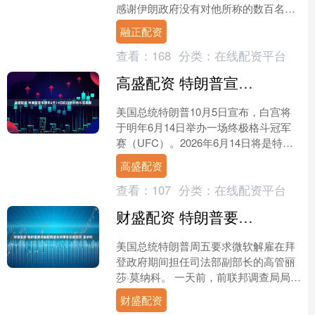
感谢伊朗政府没有对他所称的数百名政
治犯执行死刑。 美国总统特朗普 资料
融正配资
图。 特朗普在离开白....
查看：
168
分类：
在线配资平台
高盛配资 特朗普宣布明年6月14日在白宫办格斗冠军赛
美国总统特朗普10月5日宣布，白宫将
于明年6月14日举办一场终极格斗冠军
赛（UFC）。2026年6月14日将是特朗
普的80岁生日，也将是美国陆军建军
高盛配资
251周年。....
查看：
107
分类：
在线配资平台
财盛配资 特朗普要求微软解雇全球事务总裁丽莎·莫纳科
美国总统特朗普周五要求微软解雇在拜
登政府期间担任司法部副部长的高管丽
莎·莫纳科。 一天前，前联邦调查局局长
詹姆斯·科米被起诉，几天前，特朗普推
财盛配资
动起诉这位前联邦调....