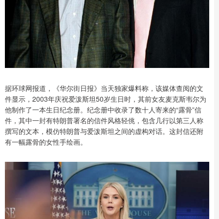
据环球网报道，《华尔街日报》当天独家爆料称，该媒体查阅的文
件显示，2003年庆祝爱泼斯坦50岁生日时，其前女友麦克斯韦尔为
他制作了一本生日纪念册。纪念册中收录了数十人寄来的“露骨”信
件，其中一封有特朗普署名的信件风格轻佻，包含几行以第三人称
撰写的文本，模仿特朗普与爱泼斯坦之间的虚构对话。这封信还附
有一幅露骨的女性手绘画。