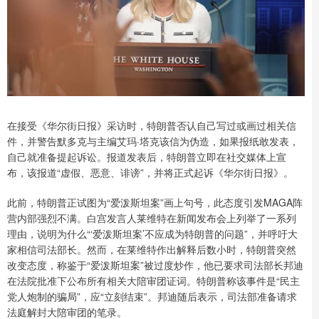
在接受《华尔街日报》采访时，特朗普否认自己写过或画过相关信
件，并警告默多克与主编艾玛·塔克该信为伪造，如果报纸敢发表，
自己就准备提起诉讼。报道发表后，特朗普立即在社交媒体上宣
布，该报道“虚假、恶意、诽谤”，并将正式起诉《华尔街日报》。
此前，特朗普正试图为“爱泼斯坦案”画上句号，此态度引发MAGA阵
营内部强烈不满。白宫发言人莱维特在新闻发布会上列举了一系列
理由，说明为什么“‘爱泼斯坦案’不应成为特朗普的问题”，并呼吁大
家相信司法部长。然而，在莱维特作出解释后数小时，特朗普突然
改变态度，称鉴于“爱泼斯坦案”被过度炒作，他已要求司法部长邦迪
在法院批准下公布所有相关大陪审团证词。特朗普称该事件是“民主
党人炮制的骗局”，应“立刻结束”。邦迪随后表示，司法部准备请求
法庭解封大陪审团的笔录。