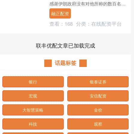
感谢伊朗政府没有对他所称的数百名政
治犯执行死刑。 美国总统特朗普 资料
融正配资
图。 特朗普在离开白....
查看：
168
分类：
在线配资平台
联丰优配文章已加载完成
话题标签
银行
银泰证券
宏观
安信配资
大智慧策略
金价
科技
观察