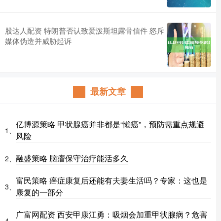
股达人配资 特朗普否认致爱泼斯坦露骨信件 怒斥
媒体伪造并威胁起诉
最新文章
亿博源策略 甲状腺癌并非都是“懒癌”，预防需重点规避
1、
风险
融盛策略 脑瘤保守治疗能活多久
2、
富民策略 癌症康复后还能有夫妻生活吗？专家：这也是
3、
康复的一部分
广富网配资 西安甲康江勇：吸烟会加重甲状腺病？危害
4、