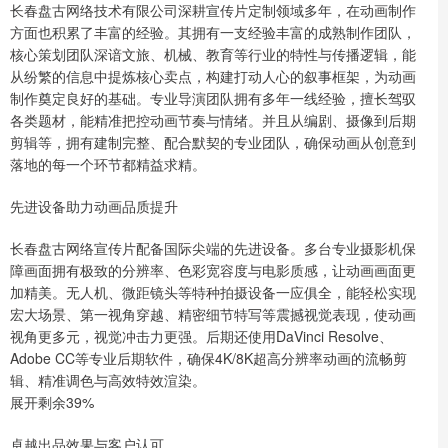
长春盘古网络技术有限公司深耕宣传片定制领域多年，在动画制作
方面也积累了丰富的经验。其拥有一支经验丰富的成熟制作团队，
核心策划团队深谙文旅、机械、教育等行业的特性与传播逻辑，能
从纷繁的信息中提炼核心卖点，构建打动人心的叙事框架，为动画
制作奠定良好的基础。专业导演团队拥有多年一线经验，擅长驾驭
各类题材，能精准把控动画节奏与情绪。并且从编剧、摄像到后期
剪辑等，拥有建制完整、配合默契的专业团队，确保动画从创意到
落地的每一个环节都精益求精。
先进设备助力动画品质提升
长春盘古网络宣传片配备国际尖端的先进设备。多台专业摄影机保
障画面拥有极致的分辨率、色彩宽容度与电影质感，让动画画面更
加精美。无人机、微距镜头等特种拍摄设备一应俱全，能轻松实现
宏大场景、第一视角穿越、精密细节特写等震撼视觉表现，使动画
视角更多元，视觉冲击力更强。后期还使用DaVinci Resolve、
Adobe CC等专业后期软件，确保4K/8K超高分辨率动画的流畅剪
辑、精准调色与高效特效渲染。
展开剩余39%
卓越出品效果与客户认可