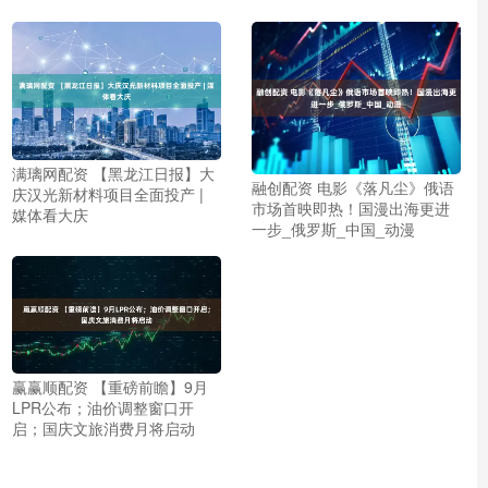
满璃网配资 【黑龙江日报】大
融创配资 电影《落凡尘》俄语
庆汉光新材料项目全面投产 |
市场首映即热！国漫出海更进
媒体看大庆
一步_俄罗斯_中国_动漫
赢赢顺配资 【重磅前瞻】9月
LPR公布；油价调整窗口开
启；国庆文旅消费月将启动