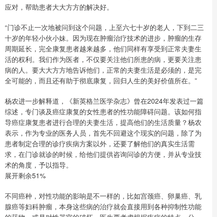
应对，帮助患者大大方方的解决好。
“门诊不止一次地被问到这个问题，上至六七十岁的老人，下到二三
十岁的年轻小伙小妹。因为现在肿瘤治疗技术的进步，肿瘤的生存
周期延长，完全康复患者越来越多，他们同样有享受到正常夫妻生
活的权利。我们作为医者，不仅要关注他们所患的病，更要关注患
病的人。要大大方方地告诉他们，正常的夫妻生活是必须的，是完
全可能的，而且还有助于彻底康复，回归人生的美好价值所在。”
杨农进一步解释道，《新英格兰医学杂志》曾在2024年发表过一篇
综述，专门谈及癌症康复的女性患者的性功能障碍问题。该如何指
导癌症康复患者进行合理的夫妻生活，提高他们的生活质量？杨农
表示，作为专业的医务人员，首先不回避这个现实的问题，除了为
患者制定合理的诊疗疾病方案以外，还要了解他们的真实生活需
求，在门诊就诊的时候，给他们提供咨询问诊的方便，并从专业技
术的角度，予以指导。
展开剩余51%
不同癌种，对性功能的影响是不一样的，比如宫颈癌、卵巢癌、乳
腺癌等妇科肿瘤，本身这些病的治疗就会直接用到各种抑制性功能
的药物，或是对性器官的破坏。医生要考虑根据疾病的特点、分