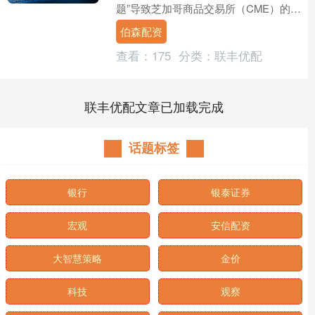
题”导致芝加哥商品交易所（CME）的资
产交易中断。 道指涨75.60点，涨幅为
伯森配资
0.16%....
查看：
175
分类：
联丰优配
联丰优配文章已加载完成
话题标签
银行
银泰证券
宏观
安信配资
大智慧策略
金价
科技
观察