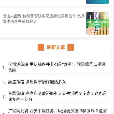
股达人配资 特朗普否认致爱泼斯坦露骨信件 怒斥
媒体伪造并威胁起诉
最新文章
亿博源策略 甲状腺癌并非都是“懒癌”，预防需重点规避
1、
风险
融盛策略 脑瘤保守治疗能活多久
2、
富民策略 癌症康复后还能有夫妻生活吗？专家：这也是
3、
康复的一部分
广富网配资 西安甲康江勇：吸烟会加重甲状腺病？危害
4、