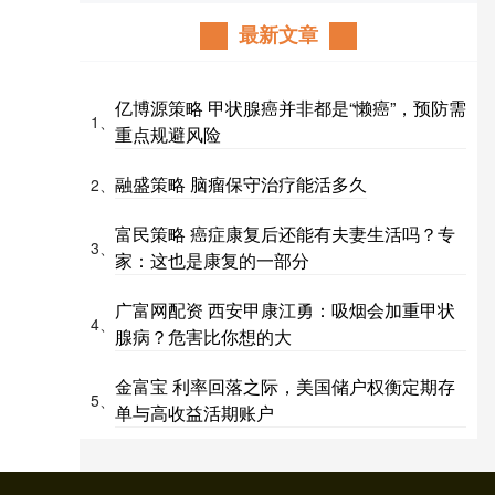
最新文章
亿博源策略 甲状腺癌并非都是“懒癌”，预防需
1、
重点规避风险
融盛策略 脑瘤保守治疗能活多久
2、
富民策略 癌症康复后还能有夫妻生活吗？专
3、
家：这也是康复的一部分
广富网配资 西安甲康江勇：吸烟会加重甲状
4、
腺病？危害比你想的大
金富宝 利率回落之际，美国储户权衡定期存
5、
单与高收益活期账户