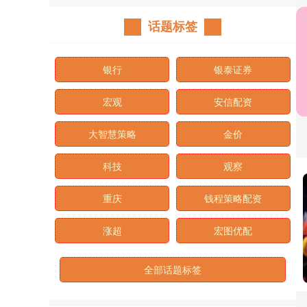
话题标签
银行
银泰证券
宏观
安信配资
大智慧策略
金价
科技
观察
重庆
钱程策略配资
涨超
宏图优配
全部话题标签