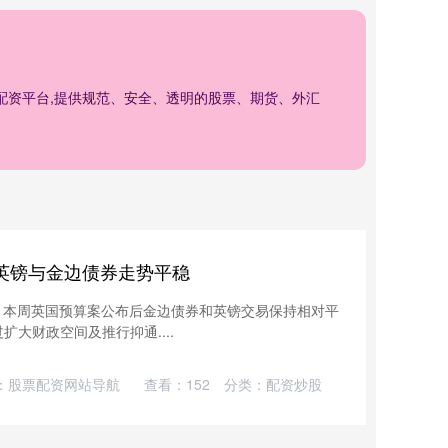
业配资平台,提供规范、安全、透明的股票、期货、外汇
 英镑与金边债券走势平稳
slis指出，本周英国预算案公布后金边债券和英镑交易保持相对平
大财政空间及推行抑通....
：股票配资网站导航
查看：
152
分类：
配资炒股