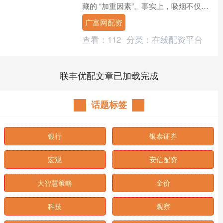
藏的 “加重因素”。事实上，吸烟不仅会
诱发甲状腺相关问题，还会加速已有病
广富网配资
情的进展，对甲状腺的....
查看：
112
分类：
在线配资平台
联丰优配文章已加载完成
话题标签
银行
银泰证券
宏观
安信配资
大智慧策略
金价
科技
观察