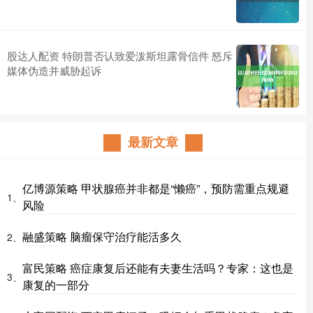
股达人配资 特朗普否认致爱泼斯坦露骨信件 怒斥
媒体伪造并威胁起诉
最新文章
亿博源策略 甲状腺癌并非都是“懒癌”，预防需重点规避
1、
风险
融盛策略 脑瘤保守治疗能活多久
2、
富民策略 癌症康复后还能有夫妻生活吗？专家：这也是
3、
康复的一部分