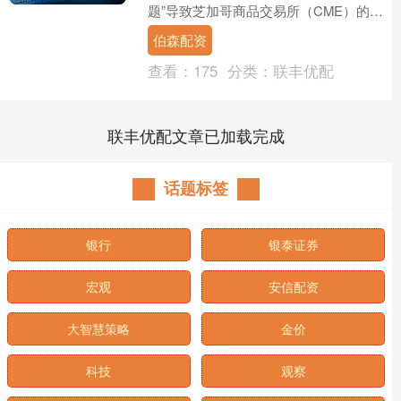
题”导致芝加哥商品交易所（CME）的资
产交易中断。 道指涨75.60点，涨幅为
伯森配资
0.16%....
查看：
175
分类：
联丰优配
联丰优配文章已加载完成
话题标签
银行
银泰证券
宏观
安信配资
大智慧策略
金价
科技
观察