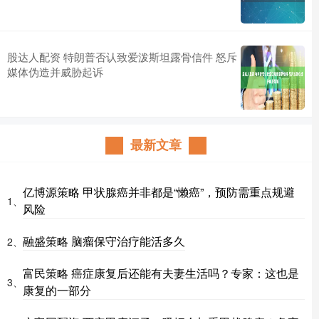
股达人配资 特朗普否认致爱泼斯坦露骨信件 怒斥
媒体伪造并威胁起诉
最新文章
亿博源策略 甲状腺癌并非都是“懒癌”，预防需重点规避
1、
风险
融盛策略 脑瘤保守治疗能活多久
2、
富民策略 癌症康复后还能有夫妻生活吗？专家：这也是
3、
康复的一部分