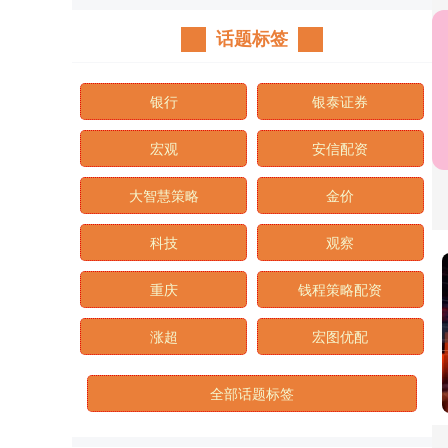
话题标签
银行
银泰证券
宏观
安信配资
大智慧策略
金价
科技
观察
重庆
钱程策略配资
涨超
宏图优配
全部话题标签