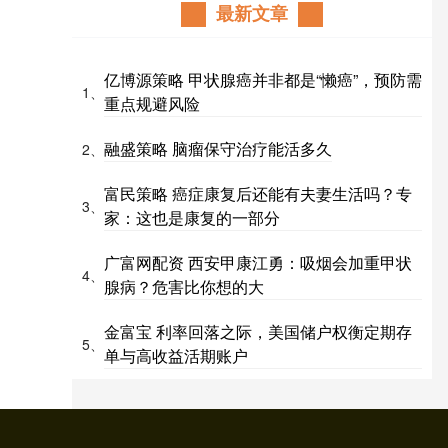
最新文章
亿博源策略 甲状腺癌并非都是“懒癌”，预防需
1、
重点规避风险
融盛策略 脑瘤保守治疗能活多久
2、
富民策略 癌症康复后还能有夫妻生活吗？专
3、
家：这也是康复的一部分
广富网配资 西安甲康江勇：吸烟会加重甲状
4、
腺病？危害比你想的大
金富宝 利率回落之际，美国储户权衡定期存
5、
单与高收益活期账户