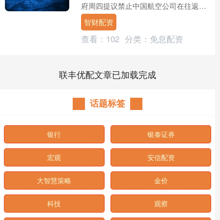
府周四提议禁止中国航空公司在往返美
国的航班中飞越俄罗斯领空，理由是这
智财配资
将使美国航司处于不利....
查看：
102
分类：
免息配资
联丰优配文章已加载完成
话题标签
银行
银泰证券
宏观
安信配资
大智慧策略
金价
科技
观察