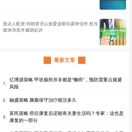
股达人配资 特朗普否认致爱泼斯坦露骨信件 怒斥
媒体伪造并威胁起诉
最新文章
亿博源策略 甲状腺癌并非都是“懒癌”，预防需重点规避
1、
风险
融盛策略 脑瘤保守治疗能活多久
2、
富民策略 癌症康复后还能有夫妻生活吗？专家：这也是
3、
康复的一部分